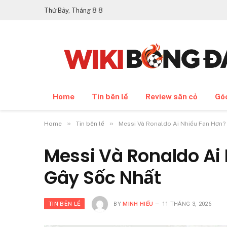
Thứ Bảy, Tháng 8 8
Home
Tin bên lề
Review sân cỏ
Gó
»
»
Home
Tin bên lề
Messi Và Ronaldo Ai Nhiều Fan Hơn?
Messi Và Ronaldo Ai
Gây Sốc Nhất
TIN BÊN LỀ
BY
MINH HIẾU
11 THÁNG 3, 2026