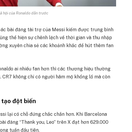
ã hội của Ronaldo dẫn trước
các bài đăng tài trợ của Messi kiếm được trung bình
g thể hiện sự chênh lệch về thời gian và thu nhập
ường xuyên chia sẻ các khoảnh khắc để hút thêm fan
onaldo ai nhiều fan hơn thì các thương hiệu thường
i. CR7 không chỉ có người hâm mộ khổng lồ mà còn
tạo đột biến
essi lại có chỗ đứng chắc chắn hơn. Khi Barcelona
bài đăng “Thank you, Leo” trên X đạt hơn 629.000
rong tuần đầu tiên.