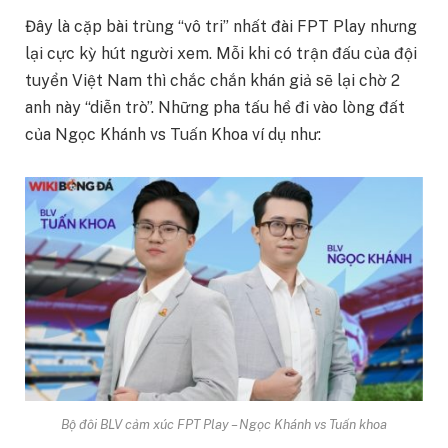
Đây là cặp bài trùng “vô tri” nhất đài FPT Play nhưng
lại cực kỳ hút người xem. Mỗi khi có trận đấu của đội
tuyển Việt Nam thì chắc chắn khán giả sẽ lại chờ 2
anh này “diễn trò”. Những pha tấu hề đi vào lòng đất
của Ngọc Khánh vs Tuấn Khoa ví dụ như:
Bộ đôi BLV cảm xúc FPT Play – Ngọc Khánh vs Tuấn khoa