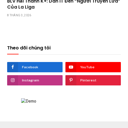
BLV Hải Thanh K+: Dân IT Đến “Người Truyền Lửa”
Của La Liga
8 THÁNG 3, 2026
Theo dõi chúng tôi
Facebook
YouTube
Instagram
Pinterest