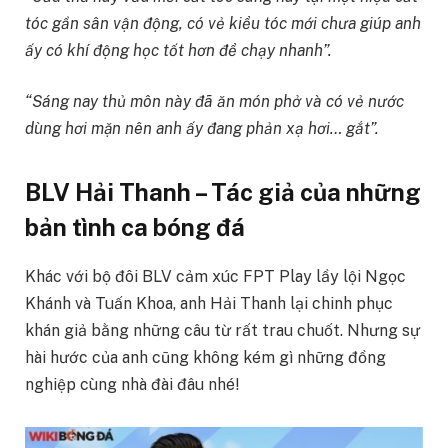
tóc gần sân vận động, có vẻ kiểu tóc mới chưa giúp anh
ấy có khí động học tốt hơn để chạy nhanh”.
“Sáng nay thủ môn này đã ăn món phở và có vẻ nước
dùng hơi mặn nên anh ấy đang phản xạ hơi… gắt”.
BLV Hải Thanh – Tác giả của những
bản tình ca bóng đá
Khác với bộ đôi BLV cảm xúc FPT Play lầy lội Ngọc
Khánh và Tuấn Khoa, anh Hải Thanh lại chinh phục
khán giả bằng những câu từ rất trau chuốt. Nhưng sự
hài hước của anh cũng không kém gì những đồng
nghiệp cùng nhà đài đâu nhé!