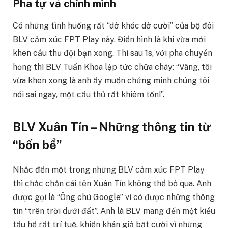
Pha tự vả chính mình
Có những tình huống rất “dở khóc dở cười” của bộ đôi
BLV cảm xúc FPT Play này. Điển hình là khi vừa mới
khen cầu thủ đội bạn xong. Thì sau 1s, với pha chuyền
hỏng thì BLV Tuấn Khoa lập tức chữa cháy: “Vâng, tôi
vừa khen xong là anh ấy muốn chứng minh chúng tôi
nói sai ngay, một cầu thủ rất khiêm tốn!”.
BLV Xuân Tín – Những thông tin từ
“bốn bể”
Nhắc đến một trong những BLV cảm xúc FPT Play
thì chắc chắn cái tên Xuân Tín không thể bỏ qua. Anh
được gọi là “Ông chú Google” vì có được những thông
tin “trên trời dưới đất”. Anh là BLV mang đến một kiểu
tấu hề rất trí tuệ, khiến khán giả bật cười vì những