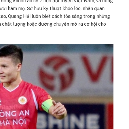
ủ đang khoác áo số 7 của đội tuyển Việt Nam, và cũng
gười hâm mộ. Sở hữu kỹ thuật khéo léo, nhãn quan
cao, Quang Hải luôn biết cách tỏa sáng trong những
m chất lượng hoặc đường chuyền mở ra cơ hội cho