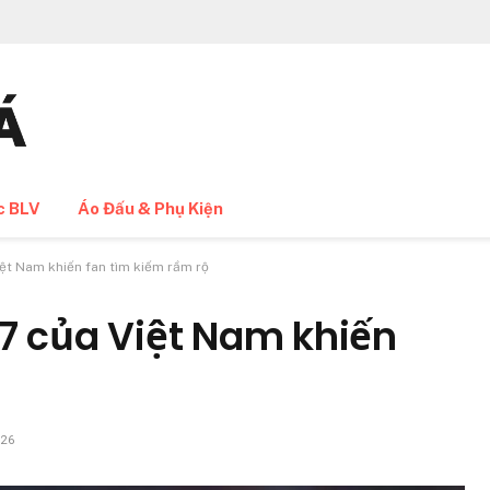
c BLV
Áo Đấu & Phụ Kiện
ệt Nam khiến fan tìm kiếm rầm rộ
7 của Việt Nam khiến
026