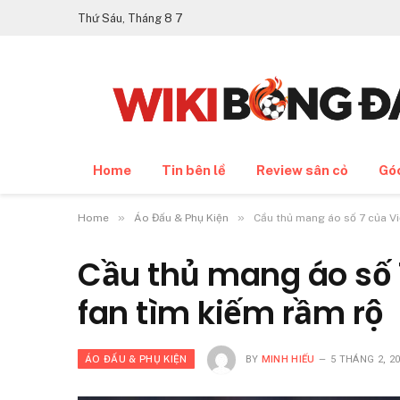
Thứ Sáu, Tháng 8 7
Home
Tin bên lề
Review sân cỏ
Gó
»
»
Home
Áo Đấu & Phụ Kiện
Cầu thủ mang áo số 7 của Vi
Cầu thủ mang áo số 
fan tìm kiếm rầm rộ
ÁO ĐẤU & PHỤ KIỆN
BY
MINH HIẾU
5 THÁNG 2, 2