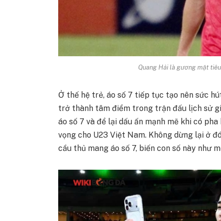
Quang Hải là gương mặt tiêu
Ở thế hệ trẻ, áo số 7 tiếp tục tạo nên sức h
trở thành tâm điểm trong trận đấu lịch sử 
áo số 7 và để lại dấu ấn mạnh mẽ khi có pha
vọng cho U23 Việt Nam. Không dừng lại ở đó,
cầu thủ mang áo số 7, biến con số này như mộ