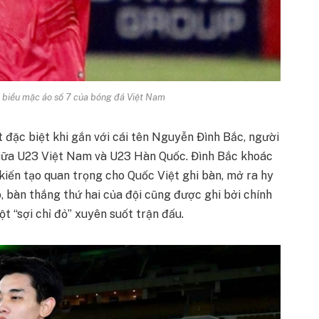
 biểu mặc áo số 7 của bóng đá Việt Nam
út đặc biệt khi gắn với cái tên Nguyễn Đình Bắc, người
giữa U23 Việt Nam và U23 Hàn Quốc. Đình Bắc khoác
 kiến tạo quan trọng cho Quốc Việt ghi bàn, mở ra hy
 bàn thắng thứ hai của đội cũng được ghi bởi chính
t “sợi chỉ đỏ” xuyên suốt trận đấu.