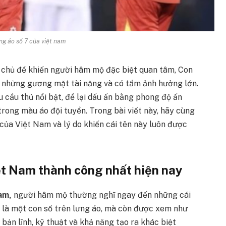
g áo số 7 của việt nam
à chủ đề khiến người hâm mộ đặc biệt quan tâm, Con
ới những gương mặt tài năng và có tầm ảnh hưởng lớn.
u cầu thủ nổi bật, để lại dấu ấn bằng phong độ ấn
ong màu áo đội tuyển. Trong bài viết này, hãy cùng
của Việt Nam và lý do khiến cái tên này luôn được
ệt Nam thành công nhất hiện nay
Nam,
người hâm mộ thường nghĩ ngay đến những cái
ỉ là một con số trên lưng áo, mà còn được xem như
bản lĩnh, kỹ thuật và khả năng tạo ra khác biệt