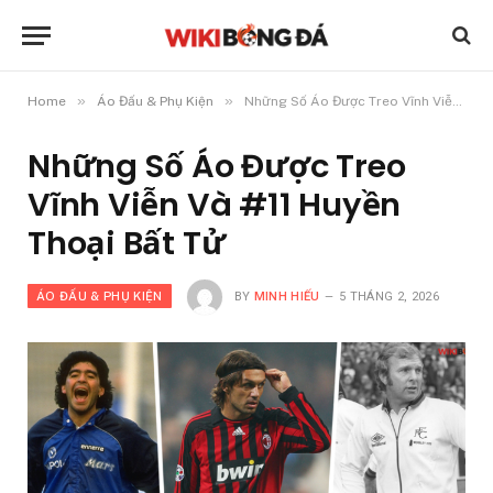
»
»
Home
Áo Đấu & Phụ Kiện
Những Số Áo Được Treo Vĩnh Viễn Và #11 Huyền Thoại Bất Tử
Những Số Áo Được Treo
Vĩnh Viễn Và #11 Huyền
Thoại Bất Tử
ÁO ĐẤU & PHỤ KIỆN
BY
MINH HIẾU
5 THÁNG 2, 2026