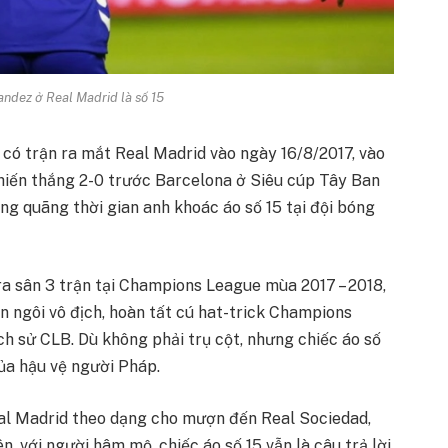
ndez ở Real Madrid là số 15
 có trận ra mắt Real Madrid vào ngày 16/8/2017, vào
hiến thắng 2-0 trước Barcelona ở Siêu cúp Tây Ban
g quãng thời gian anh khoác áo số 15 tại đội bóng
a sân 3 trận tại Champions League mùa 2017 – 2018,
n ngôi vô địch, hoàn tất cú hat-trick Champions
ch sử CLB. Dù không phải trụ cột, nhưng chiếc áo số
ủa hậu vệ người Pháp.
al Madrid theo dạng cho mượn đến Real Sociedad,
n, với người hâm mộ, chiếc áo số 15 vẫn là câu trả lời