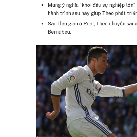
Mang ý nghĩa “khởi đầu sự nghiệp lớn”,
hành trình sau này giúp Theo phát tri
Sau thời gian ở Real, Theo chuyển sang 
Bernabéu.