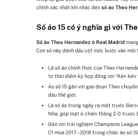
chính xác nhất khi nhắc đến
số áo Theo Her
Số áo 15 có ý nghĩa gì với T
Số áo Theo Hernandez ở Real Madrid
mang 
Con số này đánh dấu cột mốc bước vào môi 
Là số áo chính thức của Theo Hernande
từ thời điểm ký hợp đồng với “Kền kền 
Áo số 15 gắn với giai đoạn Theo chuyển
đầu thế giới.
Là số áo trong ngày ra mắt trước Barc
Nha, góp mặt ở chiến thắng 2-0 trước B
Gắn với trải nghiệm Champions League đ
C1 mùa 2017 – 2018 trong chiếc áo số 15