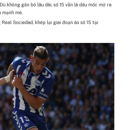
 Dù không gắn bó lâu dài, số 15 vẫn là dấu mốc mở ra
ển mạnh mẽ.
Real Sociedad, khép lại giai đoạn áo số 15 tại