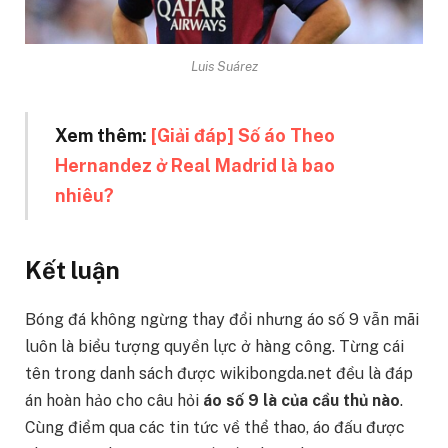
Luis Suárez
Xem thêm:
[Giải đáp] Số áo Theo
Hernandez ở Real Madrid là bao
nhiêu?
Kết luận
Bóng đá không ngừng thay đổi nhưng áo số 9 vẫn mãi
luôn là biểu tượng quyền lực ở hàng công. Từng cái
tên trong danh sách được wikibongda.net đều là đáp
án hoàn hảo cho câu hỏi
áo số 9 là của cầu thủ nào
.
Cùng điểm qua các tin tức về thể thao, áo đấu được