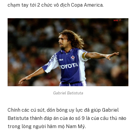
chạm tay tới 2 chức vô địch Copa America.
Gabriel Batistuta
Chính các cú sút, dồn bóng uy lực đã giúp Gabriel
Batistuta thành đáp án của áo số 9 là của cầu thủ nào
trong lòng người hâm mộ Nam Mỹ.