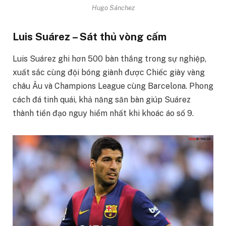
Hugo Sánchez
Luis Suárez – Sát thủ vòng cấm
Luis Suárez ghi hơn 500 bàn thắng trong sự nghiệp,
xuất sắc cùng đội bóng giành được Chiếc giày vàng
châu Âu và Champions League cùng Barcelona. Phong
cách đá tinh quái, khả năng săn bàn giúp Suárez
thành tiền đạo nguy hiểm nhất khi khoác áo số 9.