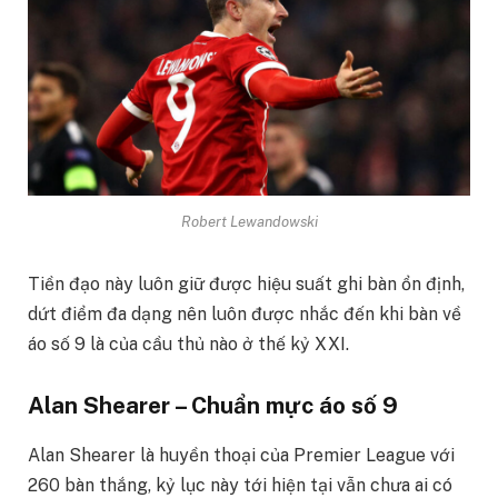
Robert Lewandowski
Tiền đạo này luôn giữ được hiệu suất ghi bàn ổn định,
dứt điểm đa dạng nên luôn được nhắc đến khi bàn về
áo số 9 là của cầu thủ nào ở thế kỷ XXI.
Alan Shearer – Chuẩn mực áo số 9
Alan Shearer là huyền thoại của Premier League với
260 bàn thắng, kỷ lục này tới hiện tại vẫn chưa ai có