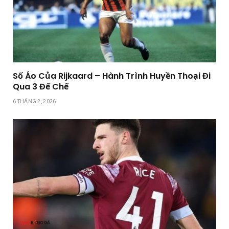
Số Áo Của Rijkaard – Hành Trình Huyền Thoại Đi
Qua 3 Đế Chế
6 THÁNG 2, 2026