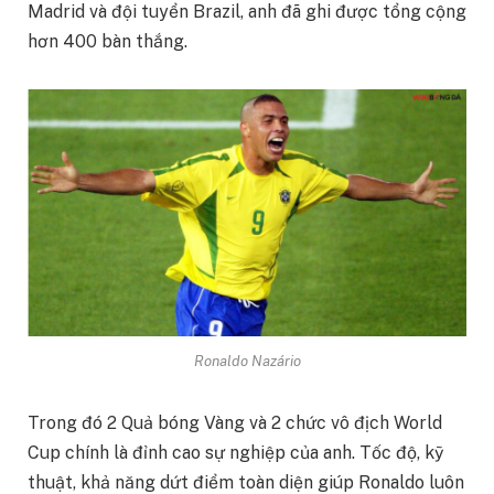
Madrid và đội tuyển Brazil, anh đã ghi được tổng cộng
hơn 400 bàn thắng.
Ronaldo Nazário
Trong đó 2 Quả bóng Vàng và 2 chức vô địch World
Cup chính là đỉnh cao sự nghiệp của anh. Tốc độ, kỹ
thuật, khả năng dứt điểm toàn diện giúp Ronaldo luôn