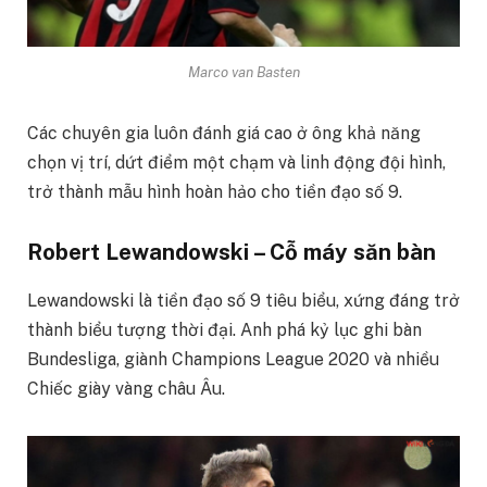
Marco van Basten
Các chuyên gia luôn đánh giá cao ở ông khả năng
chọn vị trí, dứt điểm một chạm và linh động đội hình,
trở thành mẫu hình hoàn hảo cho tiền đạo số 9.
Robert Lewandowski – Cỗ máy săn bàn
Lewandowski là tiền đạo số 9 tiêu biểu, xứng đáng trở
thành biểu tượng thời đại. Anh phá kỷ lục ghi bàn
Bundesliga, giành Champions League 2020 và nhiều
Chiếc giày vàng châu Âu.