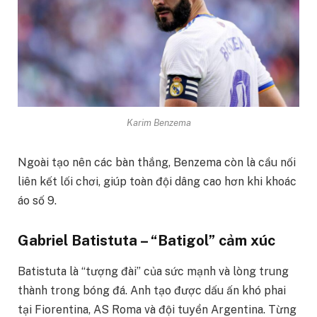
Karim Benzema
Ngoài tạo nên các bàn thắng, Benzema còn là cầu nối
liên kết lối chơi, giúp toàn đội dâng cao hơn khi khoác
áo số 9.
Gabriel Batistuta – “Batigol” cảm xúc
Batistuta là “tượng đài” của sức mạnh và lòng trung
thành trong bóng đá. Anh tạo được dấu ấn khó phai
tại Fiorentina, AS Roma và đội tuyển Argentina. Từng