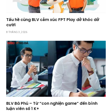
Tấu hề cùng BLV cảm xúc FPT Play dở khóc dở
cười
8 THÁNG 3, 2026
BLV Bá Phú – Từ “con nghiện game” đến bình
luận viên số 1 K+