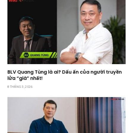
BLV Quang Tùng là ai? Dấu ấn của người truyền
lửa “già” nhất!
8 THÁNG 3, 2026