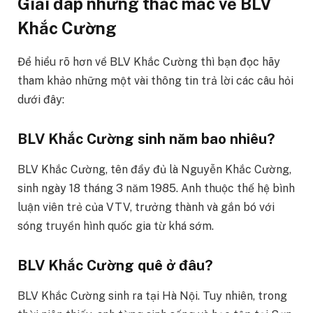
Giải đáp những thắc mắc về BLV
Khắc Cường
Để hiểu rõ hơn về BLV Khắc Cường thì bạn đọc hãy
tham khảo những một vài thông tin trả lời các câu hỏi
dưới đây:
BLV Khắc Cường sinh năm bao nhiêu?
BLV Khắc Cường, tên đầy đủ là Nguyễn Khắc Cường,
sinh ngày 18 tháng 3 năm 1985. Anh thuộc thế hệ bình
luận viên trẻ của VTV, trưởng thành và gắn bó với
sóng truyền hình quốc gia từ khá sớm.
BLV Khắc Cường quê ở đâu?
BLV Khắc Cường sinh ra tại Hà Nội. Tuy nhiên, trong