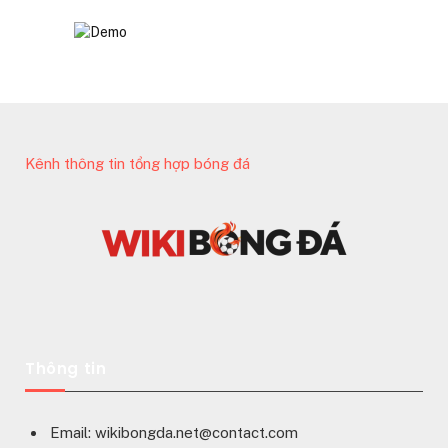
Kênh thông tin tổng hợp bóng đá
Thông tin
Email:
wikibongda.net@contact.com