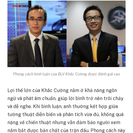
Phong cách bình luận của BLV Khắc Cường được đánh giá cao
Lợi thế lớn của Khắc Cường nằm ở khả năng ngôn
ngữ và phát âm chuẩn, giúp lời bình trở nên trôi chảy
và dễ nghe. Khi bình luận, anh thường kết hợp giữa
tường thuật diễn biến và phân tích vừa đủ, không quá
nặng về chiến thuật nhưng vẫn đảm bảo người xem
nắm bắt được bản chất của trận đấu. Phong cách này