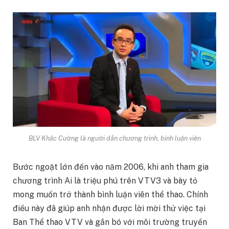
BLV Khắc Cường là người dẫn chương trình, bình luận viên
Bước ngoặt lớn đến vào năm 2006, khi anh tham gia
chương trình Ai là triệu phú trên VTV3 và bày tỏ
mong muốn trở thành bình luận viên thể thao. Chính
điều này đã giúp anh nhận được lời mời thử việc tại
Ban Thể thao VTV và gắn bó với môi trường truyền