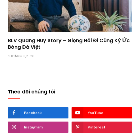
BLV Quang Huy Story – Giọng Nói Đi Cùng Ký Ức
Bóng Đá Việt
8 THÁNG 3, 2026
Theo dõi chúng tôi
Facebook
YouTube
Instagram
Pinterest