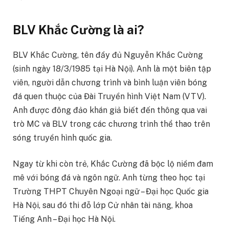
BLV Khắc Cường là ai?
BLV Khắc Cường, tên đầy đủ Nguyễn Khắc Cường
(sinh ngày 18/3/1985 tại Hà Nội). Anh là một biên tập
viên, người dẫn chương trình và bình luận viên bóng
đá quen thuộc của Đài Truyền hình Việt Nam (VTV).
Anh được đông đảo khán giả biết đến thông qua vai
trò MC và BLV trong các chương trình thể thao trên
sóng truyền hình quốc gia.
Ngay từ khi còn trẻ, Khắc Cường đã bộc lộ niềm đam
mê với bóng đá và ngôn ngữ. Anh từng theo học tại
Trường THPT Chuyên Ngoại ngữ – Đại học Quốc gia
Hà Nội, sau đó thi đỗ lớp Cử nhân tài năng, khoa
Tiếng Anh – Đại học Hà Nội.